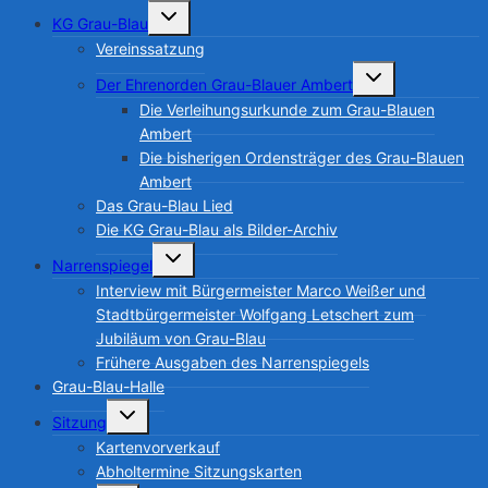
Untermenü
KG Grau-Blau
umschalten
Vereinssatzung
Untermenü
Der Ehrenorden Grau-Blauer Ambert
umschalten
Die Verleihungsurkunde zum Grau-Blauen
Ambert
Die bisherigen Ordensträger des Grau-Blauen
Ambert
Das Grau-Blau Lied
Die KG Grau-Blau als Bilder-Archiv
Untermenü
Narrenspiegel
umschalten
Interview mit Bürgermeister Marco Weißer und
Stadtbürgermeister Wolfgang Letschert zum
Jubiläum von Grau-Blau
Frühere Ausgaben des Narrenspiegels
Grau-Blau-Halle
Untermenü
Sitzung
umschalten
Kartenvorverkauf
Abholtermine Sitzungskarten