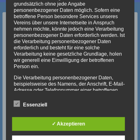
grundsätzlich ohne jede Angabe
personenbezogener Daten möglich. Sofern eine
betroffene Person besondere Services unseres
Vereins über unsere Internetseite in Anspruch
Die Verleihungsurkunde wird dem jeweiligen
nehmen möchte, könnte jedoch eine Verarbeitung
Ordensträger bei der Verleihung des Ordens
personenbezogener Daten erforderlich werden. Ist
ausgehändigt. Der Orden selbst unterscheidet
die Verarbeitung personenbezogener Daten
erforderlich und besteht für eine solche
sich lediglich durch eine Jahreszahl, die im
Verarbeitung keine gesetzliche Grundlage, holen
Orden eingeprägt wird.
wir generell eine Einwilligung der betroffenen
Person ein.
Die Verarbeitung personenbezogener Daten,
beispielsweise des Namens, der Anschrift, E-Mail-
Adresse oder Telefonnummer einer betroffenen
Person, erfolgt stets im Einklang mit der
Datenschutz-Grundverordnung und in
Essenziell
Übereinstimmung mit den für uns geltenden
landesspezifischen Datenschutzbestimmungen.
Mittels dieser Datenschutzerklärung möchte unser
✓ Akzeptieren
Verein die Öffentlichkeit über Art, Umfang und
Zweck der von uns erhobenen, genutzten und