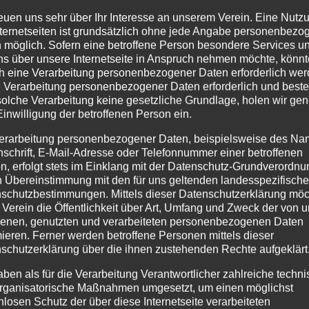
reuen uns sehr über Ihr Interesse an unserem Verein. Eine Nutz
nternetseiten ist grundsätzlich ohne jede Angabe personenbezo
 möglich. Sofern eine betroffene Person besondere Services u
ns über unsere Internetseite in Anspruch nehmen möchte, könnt
h eine Verarbeitung personenbezogener Daten erforderlich wer
ie Verarbeitung personenbezogener Daten erforderlich und besteh
solche Verarbeitung keine gesetzliche Grundlage, holen wir gen
Einwilligung der betroffenen Person ein.
erarbeitung personenbezogener Daten, beispielsweise des Na
nschrift, E-Mail-Adresse oder Telefonnummer einer betroffenen
n, erfolgt stets im Einklang mit der Datenschutz-Grundverordnu
n Übereinstimmung mit den für uns geltenden landesspezifisch
schutzbestimmungen. Mittels dieser Datenschutzerklärung mö
 Verein die Öffentlichkeit über Art, Umfang und Zweck der von 
enen, genutzten und verarbeiteten personenbezogenen Daten
mieren. Ferner werden betroffene Personen mittels dieser
schutzerklärung über die ihnen zustehenden Rechte aufgeklärt
aben als für die Verarbeitung Verantwortlicher zahlreiche techn
rganisatorische Maßnahmen umgesetzt, um einen möglichst
nlosen Schutz der über diese Internetseite verarbeiteten