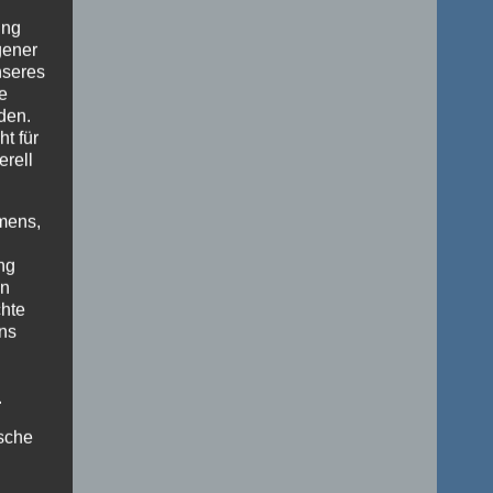
ung
gener
nseres
e
den.
t für
erell
mens,
ng
en
chte
uns
.
ische