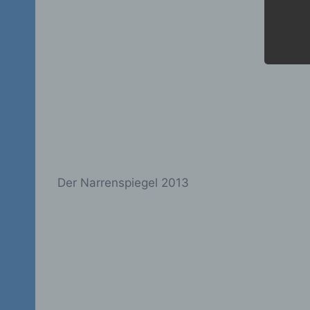
c
Ve
a
Z
da
A
V
ei
V
Ve
Der Narrenspiegel 2013
d
Ei
pe
e