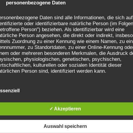
) personenbezogene Daten
rsonenbezogene Daten sind alle Informationen, die sich auf
entifizierte oder identifizierbare natürliche Person (im Folge
etroffene Person") beziehen. Als identifizierbar wird eine
türliche Person angesehen, die direkt oder indirekt, insbes
ittels Zuordnung zu einer Kennung wie einem Namen, zu ein
ennnummer, zu Standortdaten, zu einer Online-Kennung ode
inem oder mehreren besonderen Merkmalen, die Ausdruck d
hysischen, physiologischen, genetischen, psychischen,
rtschaftlichen, kulturellen oder sozialen Identität dieser
türlichen Person sind, identifiziert werden kann.
ssenziell
) betroffene Person
troffene Person ist jede identifizierte oder identifizierbare
✓ Akzeptieren
atürliche Person, deren personenbezogene Daten von dem fü
rarbeitung Verantwortlichen verarbeitet werden.
Auswahl speichern