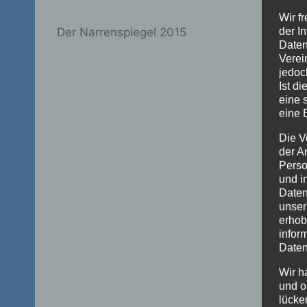
Wir f
der I
Der Narrenspiegel 2015
Daten
Verei
jedoc
Ist d
eine 
eine 
Die V
der A
Perso
und i
Daten
unser
erhob
infor
Daten
Wir h
und o
lücke