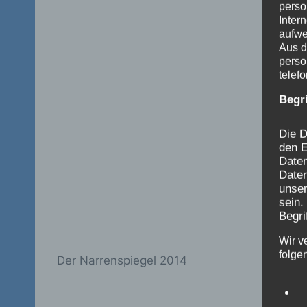
perso
Inter
aufwe
Aus d
perso
telef
Begr
Die D
den E
Date
Daten
unser
sein.
Begri
Wir v
folge
Der Narrenspiegel 2014