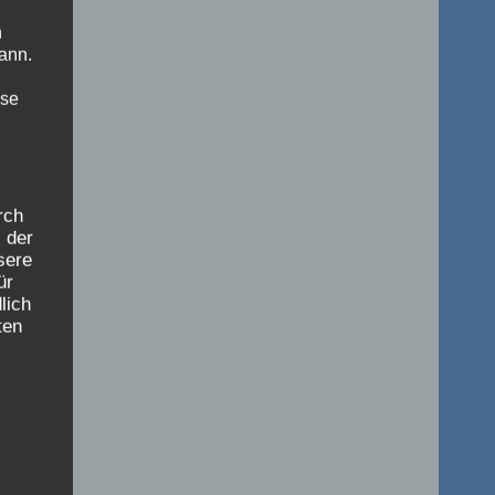
n
ann.
ise
rch
 der
sere
ür
lich
ten