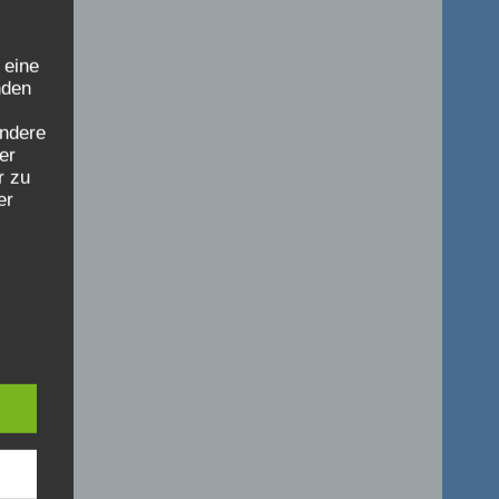
 eine
nden
ondere
er
r zu
er
r die