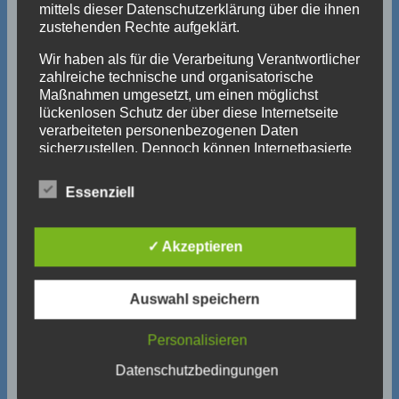
mittels dieser Datenschutzerklärung über die ihnen
zustehenden Rechte aufgeklärt.
Wir haben als für die Verarbeitung Verantwortlicher
zahlreiche technische und organisatorische
Maßnahmen umgesetzt, um einen möglichst
lückenlosen Schutz der über diese Internetseite
verarbeiteten personenbezogenen Daten
sicherzustellen. Dennoch können Internetbasierte
Datenübertragungen grundsätzlich
Sicherheitslücken aufweisen, sodass ein absoluter
Essenziell
Schutz nicht gewährleistet werden kann. Aus
diesem Grund steht es jeder betroffenen Person
frei, personenbezogene Daten auch auf
✓ Akzeptieren
alternativen Wegen, beispielsweise telefonisch, an
Im Jahre 2018 wurde unser Ballett durch fünf
uns zu übermitteln.
Tänzer unterstützt.
Auswahl speichern
Begriffsbestimmungen
Personalisieren
Die Datenschutzerklärung beruht auf den
Begrifflichkeiten, die durch den Europäischen
Datenschutzbedingungen
Richtlinien- und Verordnungsgeber beim Erlass