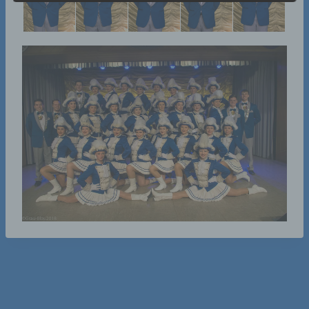
der Datenschutz-Grundverordnung (DS-GVO)
verwendet wurden. Unsere
Datenschutzerklärung soll sowohl für die
Öffentlichkeit als auch für unsere Kunden und
Geschäftspartner einfach lesbar und
verständlich sein. Um dies zu gewährleisten,
möchten wir vorab die verwendeten
Begrifflichkeiten erläutern.
Wir verwenden in dieser Datenschutzerklärung
unter anderem die folgenden Begriffe:
a) personenbezogene Daten
Personenbezogene Daten sind alle
Informationen, die sich auf eine identifizierte
oder identifizierbare natürliche Person (im
Folgenden „betroffene Person") beziehen.
Als identifizierbar wird eine natürliche
Person angesehen, die direkt oder indirekt,