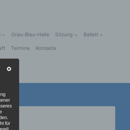
l
Grau-Blau-Halle
Sitzung
Ballett
aft
Termine
Kontakte
ung
gener
nseres
e
den.
t für
erell