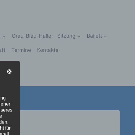
l
Grau-Blau-Halle
Sitzung
Ballett
aft
Termine
Kontakte
ung
gener
nseres
e
den.
t für
erell