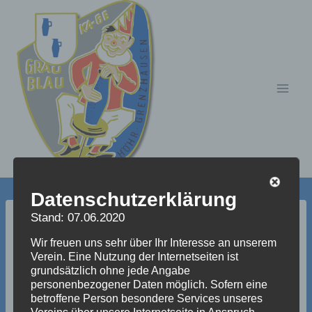
Zum
Inhalt
springen
Datenschutzerklärung
Stand: 07.06.2020
bilder_aus_dem_jahre_2
Wir freuen uns sehr über Ihr Interesse an unserem
Verein. Eine Nutzung der Internetseiten ist
001_48_20100715_1953
grundsätzlich ohne jede Angabe
personenbezogener Daten möglich. Sofern eine
197801
betroffene Person besondere Services unseres