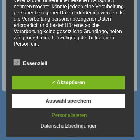
Vereins über unsere Internetseite in Anspruch
nehmen möchte, könnte jedoch eine Verarbeitung
personenbezogener Daten erforderlich werden. Ist
die Verarbeitung personenbezogener Daten
erforderlich und besteht für eine solche
Verarbeitung keine gesetzliche Grundlage, holen
wir generell eine Einwilligung der betroffenen
Person ein.
Die Verarbeitung personenbezogener Daten,
beispielsweise des Namens, der Anschrift, E-Mail-
Essenziell
Adresse oder Telefonnummer einer betroffenen
Person, erfolgt stets im Einklang mit der
Datenschutz-Grundverordnung und in
✓ Akzeptieren
Übereinstimmung mit den für uns geltenden
landesspezifischen Datenschutzbestimmungen.
Mittels dieser Datenschutzerklärung möchte unser
Auswahl speichern
Verein die Öffentlichkeit über Art, Umfang und
Zweck der von uns erhobenen, genutzten und
Personalisieren
verarbeiteten personenbezogenen Daten
informieren. Ferner werden betroffene Personen
Datenschutzerklärung
Newsletter
Datenschutzbedingungen
mittels dieser Datenschutzerklärung über die ihnen
Impressum
zustehenden Rechte aufgeklärt.