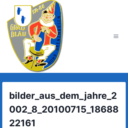
Zum
Inhalt
springen
bilder_aus_dem_jahre_2
002_8_20100715_18688
22161