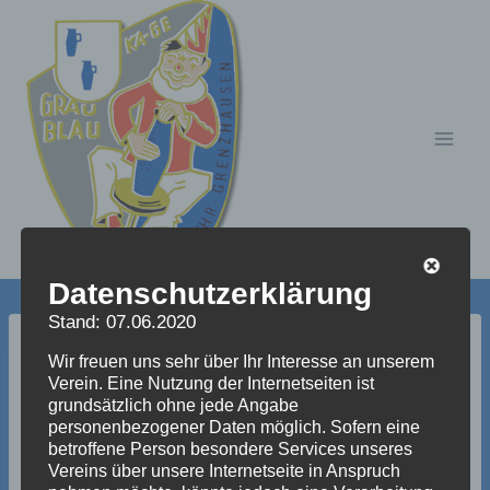
Zum
Inhalt
springen
Datenschutzerklärung
Stand: 07.06.2020
bilder_aus_dem_jahre_2
Wir freuen uns sehr über Ihr Interesse an unserem
Verein. Eine Nutzung der Internetseiten ist
grundsätzlich ohne jede Angabe
003_133_20100715_182
personenbezogener Daten möglich. Sofern eine
betroffene Person besondere Services unseres
8199075
Vereins über unsere Internetseite in Anspruch