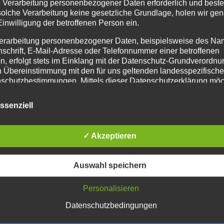
ie Verarbeitung personenbezogener Daten erforderlich und besteh
solche Verarbeitung keine gesetzliche Grundlage, holen wir gen
Einwilligung der betroffenen Person ein.
erarbeitung personenbezogener Daten, beispielsweise des Na
nschrift, E-Mail-Adresse oder Telefonnummer einer betroffenen
n, erfolgt stets im Einklang mit der Datenschutz-Grundverordnu
n Übereinstimmung mit den für uns geltenden landesspezifisch
schutzbestimmungen. Mittels dieser Datenschutzerklärung mö
 Verein die Öffentlichkeit über Art, Umfang und Zweck der von 
enen, genutzten und verarbeiteten personenbezogenen Daten
ssenziell
mieren. Ferner werden betroffene Personen mittels dieser
schutzerklärung über die ihnen zustehenden Rechte aufgeklärt
✓ Akzeptieren
aben als für die Verarbeitung Verantwortlicher zahlreiche techn
rganisatorische Maßnahmen umgesetzt, um einen möglichst
nlosen Schutz der über diese Internetseite verarbeiteten
Auswahl speichern
nenbezogenen Daten sicherzustellen. Dennoch können
netbasierte Datenübertragungen grundsätzlich Sicherheitslücke
Personalisieren
isen, sodass ein absoluter Schutz nicht gewährleistet werden k
iesem Grund steht es jeder betroffenen Person frei,
Datenschutzbedingungen
nenbezogene Daten auch auf alternativen Wegen, beispielswe
onisch, an uns zu übermitteln.