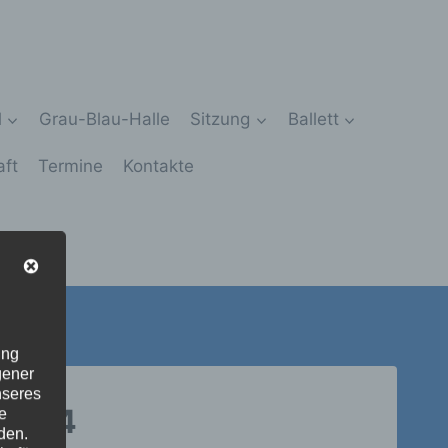
l
Grau-Blau-Halle
Sitzung
Ballett
aft
Termine
Kontakte
ung
gener
nseres
43004
e
den.