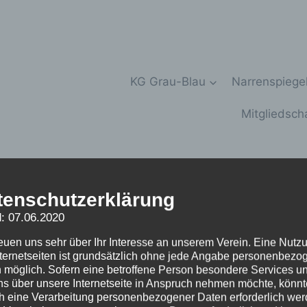
KG Grau-Blau
Narrenspiege
Mitgliedsch
au 1949 e.V.
tenschutzerklärung
: 07.06.2020
reuen uns sehr über Ihr Interesse an unserem Verein. Eine Nutz
nternetseiten ist grundsätzlich ohne jede Angabe personenbezo
 möglich. Sofern eine betroffene Person besondere Services u
e_2004_35_20100715_18678
ns über unsere Internetseite in Anspruch nehmen möchte, könnt
h eine Verarbeitung personenbezogener Daten erforderlich wer