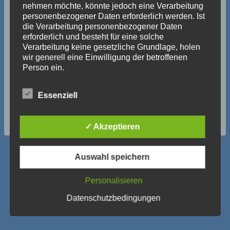
nehmen möchte, könnte jedoch eine Verarbeitung
personenbezogener Daten erforderlich werden. Ist
die Verarbeitung personenbezogener Daten
erforderlich und besteht für eine solche
Verarbeitung keine gesetzliche Grundlage, holen
wir generell eine Einwilligung der betroffenen
Person ein.
Die Verarbeitung personenbezogener Daten,
Essenziell
beispielsweise des Namens, der Anschrift, E-Mail-
Adresse oder Telefonnummer einer betroffenen
Person, erfolgt stets im Einklang mit der
✓ Akzeptieren
Datenschutz-Grundverordnung und in
Übereinstimmung mit den für uns geltenden
landesspezifischen Datenschutzbestimmungen.
Auswahl speichern
Mittels dieser Datenschutzerklärung möchte unser
Verein die Öffentlichkeit über Art, Umfang und
Zweck der von uns erhobenen, genutzten und
Personalisieren
verarbeiteten personenbezogenen Daten
Datenschutzerklärung
Newsletter
Datenschutzbedingungen
informieren. Ferner werden betroffene Personen
mittels dieser Datenschutzerklärung über die ihnen
Impressum
zustehenden Rechte aufgeklärt.