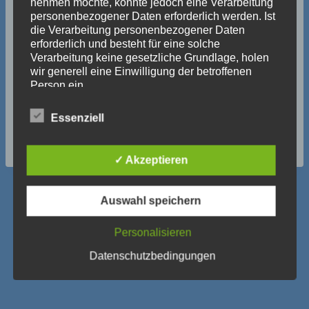
nehmen möchte, könnte jedoch eine Verarbeitung
personenbezogener Daten erforderlich werden. Ist
die Verarbeitung personenbezogener Daten
erforderlich und besteht für eine solche
Verarbeitung keine gesetzliche Grundlage, holen
wir generell eine Einwilligung der betroffenen
Person ein.
Die Verarbeitung personenbezogener Daten,
Essenziell
beispielsweise des Namens, der Anschrift, E-Mail-
Adresse oder Telefonnummer einer betroffenen
Person, erfolgt stets im Einklang mit der
✓ Akzeptieren
Datenschutz-Grundverordnung und in
Übereinstimmung mit den für uns geltenden
landesspezifischen Datenschutzbestimmungen.
Auswahl speichern
Mittels dieser Datenschutzerklärung möchte unser
Verein die Öffentlichkeit über Art, Umfang und
Personalisieren
Zweck der von uns erhobenen, genutzten und
Datenschutzerklärung
Newsletter
verarbeiteten personenbezogenen Daten
Datenschutzbedingungen
informieren. Ferner werden betroffene Personen
Impressum
mittels dieser Datenschutzerklärung über die ihnen
zustehenden Rechte aufgeklärt.