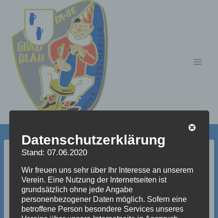
Zum
Inhalt
springen
Datenschutzerklärung
Stand: 07.06.2020
bilder_aus_dem_jahre_2
Wir freuen uns sehr über Ihr Interesse an unserem
Verein. Eine Nutzung der Internetseiten ist
007_53_20100716_1873
grundsätzlich ohne jede Angabe
personenbezogener Daten möglich. Sofern eine
663133
betroffene Person besondere Services unseres