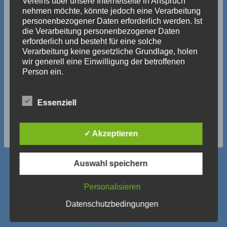
Vereins über unsere Internetseite in Anspruch
nehmen möchte, könnte jedoch eine Verarbeitung
personenbezogener Daten erforderlich werden. Ist
die Verarbeitung personenbezogener Daten
erforderlich und besteht für eine solche
Verarbeitung keine gesetzliche Grundlage, holen
wir generell eine Einwilligung der betroffenen
Person ein.
Die Verarbeitung personenbezogener Daten,
beispielsweise des Namens, der Anschrift, E-Mail-
Essenziell
Adresse oder Telefonnummer einer betroffenen
Person, erfolgt stets im Einklang mit der
Datenschutz-Grundverordnung und in
✓ Akzeptieren
Übereinstimmung mit den für uns geltenden
landesspezifischen Datenschutzbestimmungen.
Mittels dieser Datenschutzerklärung möchte unser
Auswahl speichern
Verein die Öffentlichkeit über Art, Umfang und
Zweck der von uns erhobenen, genutzten und
Personalisieren
verarbeiteten personenbezogenen Daten
informieren. Ferner werden betroffene Personen
Datenschutzerklärung
Newsletter
Datenschutzbedingungen
mittels dieser Datenschutzerklärung über die ihnen
Impressum
zustehenden Rechte aufgeklärt.