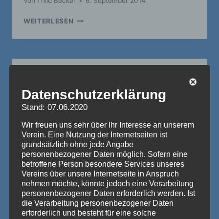
Von
Thilo Becker
6. September 2014
BILDER
WEITERLESEN
AUS
DEM
JAHRE
2003
BILDER
Datenschutzerklärung
Bilder aus dem Jahre
Stand: 07.06.2020
2002
Wir freuen uns sehr über Ihr Interesse an unserem
Verein. Eine Nutzung der Internetseiten ist
Von
Thilo Becker
6. September 2014
grundsätzlich ohne jede Angabe
personenbezogener Daten möglich. Sofern eine
BILDER
WEITERLESEN
betroffene Person besondere Services unseres
AUS
Vereins über unsere Internetseite in Anspruch
DEM
nehmen möchte, könnte jedoch eine Verarbeitung
JAHRE
personenbezogener Daten erforderlich werden. Ist
2002
die Verarbeitung personenbezogener Daten
erforderlich und besteht für eine solche
BILDER