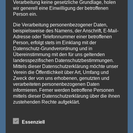
Verarbeitung keine gesetzliche Grundlage, holen
Bilder aus dem Jahre
wir generell eine Einwilligung der betroffenen
Person ein.
2001
Die Verarbeitung personenbezogener Daten,
beispielsweise des Namens, der Anschrift, E-Mail-
Von
Thilo Becker
6. September 2014
Adresse oder Telefonnummer einer betroffenen
Person, erfolgt stets im Einklang mit der
BILDER
WEITERLESEN
Datenschutz-Grundverordnung und in
AUS
Übereinstimmung mit den für uns geltenden
DEM
landesspezifischen Datenschutzbestimmungen.
JAHRE
Mittels dieser Datenschutzerklärung möchte unser
2001
Verein die Öffentlichkeit über Art, Umfang und
Zweck der von uns erhobenen, genutzten und
BILDER
verarbeiteten personenbezogenen Daten
Bilder aus dem Jahre
informieren. Ferner werden betroffene Personen
mittels dieser Datenschutzerklärung über die ihnen
zustehenden Rechte aufgeklärt.
2000
Wir haben als für die Verarbeitung Verantwortlicher
Von
Thilo Becker
5. September 2014
zahlreiche technische und organisatorische
Essenziell
Maßnahmen umgesetzt, um einen möglichst
BILDER
lückenlosen Schutz der über diese Internetseite
WEITERLESEN