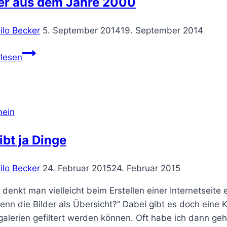
der aus dem Jahre 2000
ilo Becker
5. September 2014
19. September 2014
Bilder
rlesen
aus
dem
Jahre
2000
mein
ibt ja Dinge
ilo Becker
24. Februar 2015
24. Februar 2015
 denkt man vielleicht beim Erstellen einer Internetsei
enn die Bilder als Übersicht?” Dabei gibt es doch eine Ka
galerien gefiltert werden können. Oft habe ich dann gehö