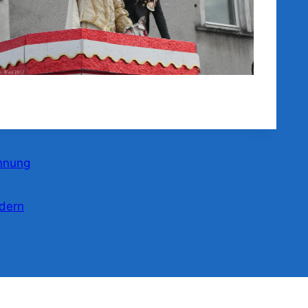
chnung
ldern