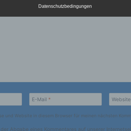
icht veröffentlicht.
Erforderliche Felder sind mit
*
markiert
Datenschutzbedingungen
) betroffene Person
troffene Person ist jede identifizierte oder identifizierbare
atürliche Person, deren personenbezogene Daten von dem fü
rarbeitung Verantwortlichen verarbeitet werden.
) Verarbeitung
rarbeitung ist jeder mit oder ohne Hilfe automatisierter Verf
usgeführte Vorgang oder jede solche Vorgangsreihe im
usammenhang mit personenbezogenen Daten wie das Erheb
s Erfassen, die Organisation, das Ordnen, die Speicherung,
npassung oder Veränderung, das Auslesen, das Abfragen, di
E-Mail
*
Website
erwendung, die Offenlegung durch Übermittlung, Verbreitung
ne andere Form der Bereitstellung, den Abgleich oder die
e und Website in diesem Browser für meinen nächsten Komm
erknüpfung, die Einschränkung, das Löschen oder die
rnichtung.
i der Abgabe eines Kommentares auf unserer Internetsei