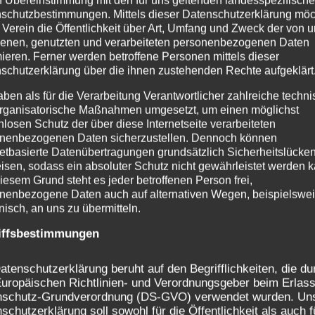
n Übereinstimmung mit den für uns geltenden landesspezifisch
schutzbestimmungen. Mittels dieser Datenschutzerklärung mö
 Verein die Öffentlichkeit über Art, Umfang und Zweck der von 
gation
enen, genutzten und verarbeiteten personenbezogenen Daten
mieren. Ferner werden betroffene Personen mittels dieser
s erste Gewinnspiel im
Frohe Weihnachten un
schutzerklärung über die ihnen zustehenden Rechte aufgeklärt
ttenparty
aben als für die Verarbeitung Verantwortlicher zahlreiche techn
rganisatorische Maßnahmen umgesetzt, um einen möglichst
nlosen Schutz der über diese Internetseite verarbeiteten
nenbezogenen Daten sicherzustellen. Dennoch können
netbasierte Datenübertragungen grundsätzlich Sicherheitslücke
isen, sodass ein absoluter Schutz nicht gewährleistet werden k
iesem Grund steht es jeder betroffenen Person frei,
nenbezogene Daten auch auf alternativen Wegen, beispielswe
onisch, an uns zu übermitteln.
iffsbestimmungen
Frohe Weihnachten und
einen guten Rutsch ins
atenschutzerklärung beruht auf den Begrifflichkeiten, die du
uropäischen Richtlinien- und Verordnungsgeber beim Erlass
Jahr 2019
nschutz-Grundverordnung (DS-GVO) verwendet wurden. Un
schutzerklärung soll sowohl für die Öffentlichkeit als auch f
Von
Thilo Becker
24. Dezember 2018