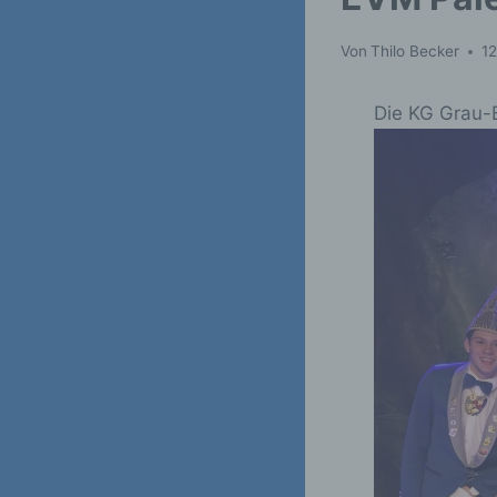
Von
Thilo Becker
1
Die KG Grau-B