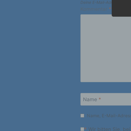
Deine E-Mail-Adresse wird n
Kommentar
*
b
Be
n
Ve
c
Ve
a
Z
da
A
Name
*
V
ei
Name, E-Mail-Adress
V
Ve
*
Wir bitten Sie, be