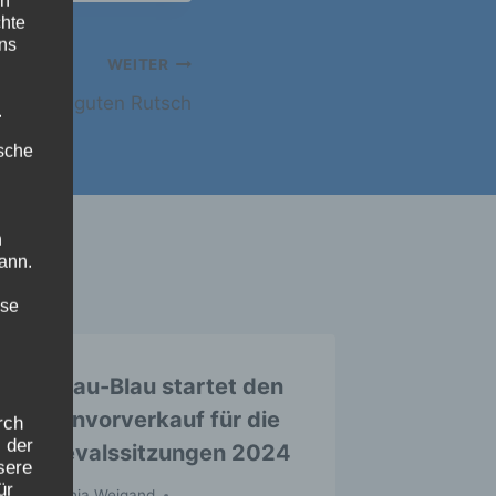
en
chte
uns
WEITER
d einen guten Rutsch
.
ische
n
ann.
ise
KG Grau-Blau startet den
Kartenvorverkauf für die
rch
 der
Karnevalssitzungen 2024
sere
ür
Von
Sophia Weigand