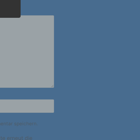
r die
ahren
en,
 die
e
 oder
entar speichern.
te erneut die