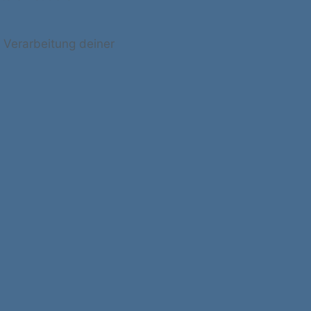
 Verarbeitung deiner
ter
tung
ehen,
tung,