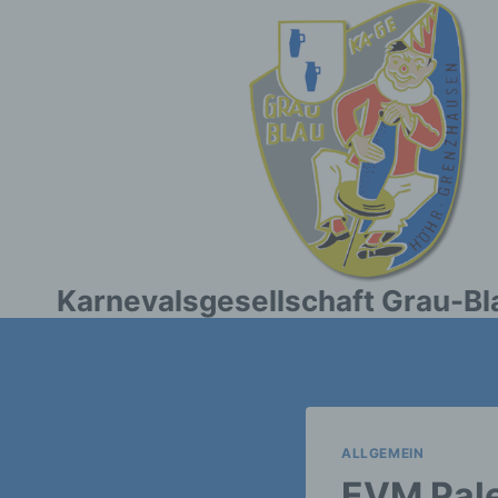
Zum
Inhalt
springen
Karnevalsgesellschaft Grau-Bl
ALLGEMEIN
EVM Pale