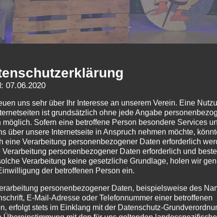
tenschutzerklärung
: 07.06.2020
ir die Möglichkeit, eine von elf Paletten Wurfmaterial 
reuen uns sehr über Ihr Interesse an unserem Verein. Eine Nutz
so viele Stimmen wie möglich zu erhalten, bitte jeden
nternetseiten ist grundsätzlich ohne jede Angabe personenbezo
 möglich. Sofern eine betroffene Person besondere Services u
u abgeben. Unter
diesem Link
gelangt ihr auf die Seite 
ns über unsere Internetseite in Anspruch nehmen möchte, könnt
, wo ihr die Stimme abgeben könnt, also bitte alle kräft
h eine Verarbeitung personenbezogener Daten erforderlich wer
ie Verarbeitung personenbezogener Daten erforderlich und besteh
solche Verarbeitung keine gesetzliche Grundlage, holen wir gen
Einwilligung der betroffenen Person ein.
erarbeitung personenbezogener Daten, beispielsweise des Na
nschrift, E-Mail-Adresse oder Telefonnummer einer betroffenen
n, erfolgt stets im Einklang mit der Datenschutz-Grundverordnu