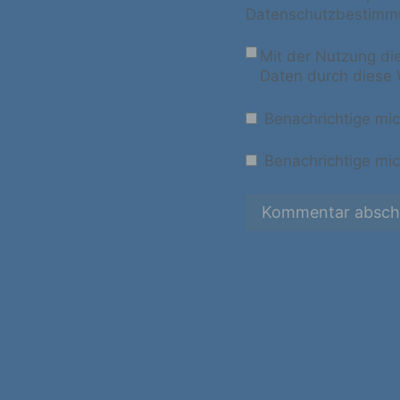
Datenschutzbestimmu
d
Mit der Nutzung di
Daten durch diese 
Ei
pe
e
Benachrichtige mi
Benachrichtige mic
e
Pr
p
p
pe
zu
wi
In
O
v