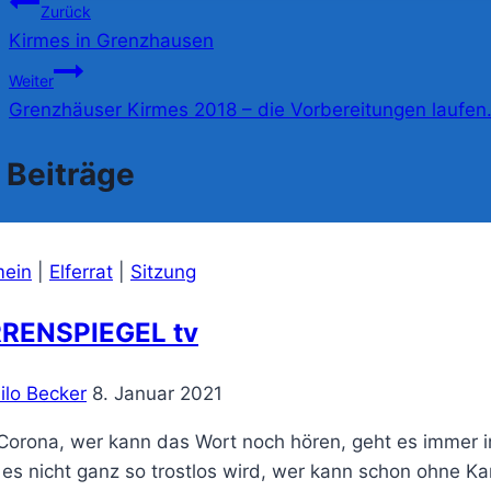
Beitragsnavigation
Zurück
Kirmes in Grenzhausen
Weiter
Grenzhäuser Kirmes 2018 – die Vorbereitungen laufen
 Beiträge
mein
|
Elferrat
|
Sitzung
RENSPIEGEL tv
ilo Becker
8. Januar 2021
 Corona, wer kann das Wort noch hören, geht es immer 
es nicht ganz so trostlos wird, wer kann schon ohne Kar