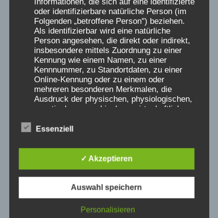
Informationen, die sich auf eine identifizierte
oder identifizierbare natürliche Person (im
Ähnliche Beiträge
Folgenden „betroffene Person") beziehen.
Als identifizierbar wird eine natürliche
Person angesehen, die direkt oder indirekt,
insbesondere mittels Zuordnung zu einer
Kennung wie einem Namen, zu einer
Kennnummer, zu Standortdaten, zu einer
Online-Kennung oder zu einem oder
mehreren besonderen Merkmalen, die
Ausdruck der physischen, physiologischen,
genetischen, psychischen, wirtschaftlichen,
kulturellen oder sozialen Identität dieser
natürlichen Person sind, identifiziert werden
Essenziell
kann.
✓ Akzeptieren
b) betroffene Person
The Final Curtain
Auswahl speichern
Betroffene Person ist jede identifizierte oder
identifizierbare natürliche Person, deren
Von
Carsten Gräf
21. Februar 2015
Personalisieren
personenbezogene Daten von dem für die