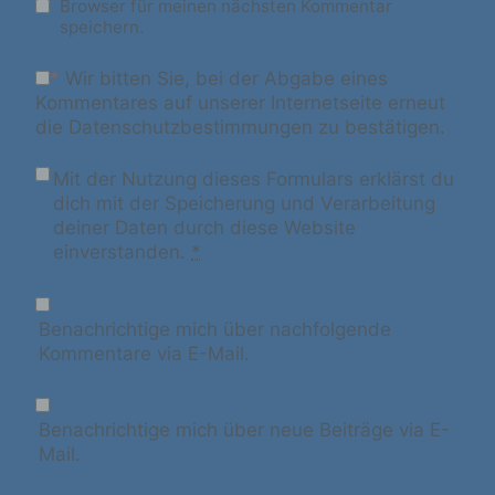
Browser für meinen nächsten Kommentar
natürlichen Person zu analysieren oder
speichern.
vorherzusagen.
*
Wir bitten Sie, bei der Abgabe eines
Kommentares auf unserer Internetseite erneut
f) Pseudonymisierung
die Datenschutzbestimmungen zu bestätigen.
Pseudonymisierung ist die Verarbeitung
Mit der Nutzung dieses Formulars erklärst du
personenbezogener Daten in einer Weise,
dich mit der Speicherung und Verarbeitung
auf welche die personenbezogenen Daten
deiner Daten durch diese Website
ohne Hinzuziehung zusätzlicher
einverstanden.
*
Informationen nicht mehr einer spezifischen
betroffenen Person zugeordnet werden
können, sofern diese zusätzlichen
Benachrichtige mich über nachfolgende
Informationen gesondert aufbewahrt werden
Kommentare via E-Mail.
und technischen und organisatorischen
Maßnahmen unterliegen, die gewährleisten,
dass die personenbezogenen Daten nicht
einer identifizierten oder identifizierbaren
Benachrichtige mich über neue Beiträge via E-
natürlichen Person zugewiesen werden.
Mail.