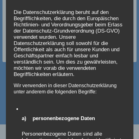
Die Datenschutzerklärung beruht auf den
Begrifflichkeiten, die durch den Europäischen
Richtlinien- und Verordnungsgeber beim Erlass
der Datenschutz-Grundverordnung (DS-GVO)
verwendet wurden. Unsere
Datenschutzerklärung soll sowohl für die
Öffentlichkeit als auch für unsere Kunden und
Geschäftspartner einfach lesbar und
verständlich sein. Um dies zu gewährleisten,
möchten wir vorab die verwendeten
Begrifflichkeiten erläutern.
Beitragsnavigation
ZURÜCK
WEITER
Wir verwenden in dieser Datenschutzerklärung
Bericht zur
7 x 11 Jahre Grau-
unter anderem die folgenden Begriffe:
Jahreshauptversammlung
Blau – unser
2026
Jubiläum
a) personenbezogene Daten
Personenbezogene Daten sind alle