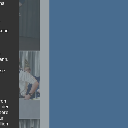
uns
.
ische
n
ann.
ise
rch
 der
sere
ür
lich