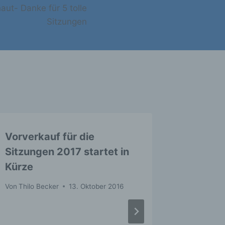
ut- Danke für 5 tolle
Sitzungen
ter
tung
Vorverkauf für die
Das Gra
ehen,
Sitzungen 2017 startet in
2017 be
tung,
Kürze
Sitzun
Von
Thilo Becker
13. Oktober 2016
Von
Thilo 