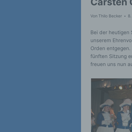
Carsten 
Von
Thilo Becker
8.
Bei der heutigen
unserem Ehrenvor
Orden entgegen. H
fünften Sitzung e
freuen uns nun 