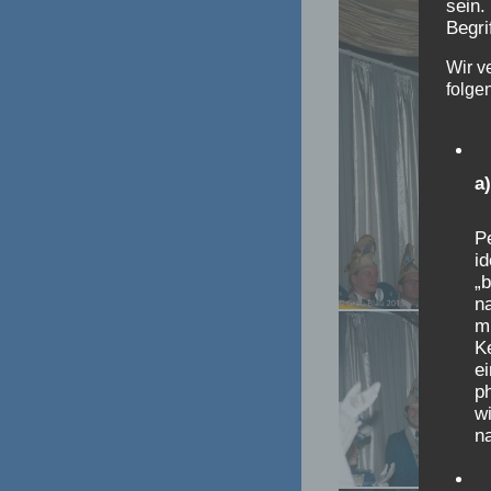
sein.
Begri
Wir v
folge
a
Pe
id
„b
na
m
K
e
p
wi
na