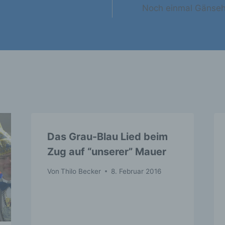
) Einschränkung der Verarbeitung
Noch einmal Gänseha
nschränkung der Verarbeitung ist die Markierung gespeicher
rsonenbezogener Daten mit dem Ziel, ihre künftige Verarbei
inzuschränken.
) Profiling
ofiling ist jede Art der automatisierten Verarbeitung
ersonenbezogener Daten, die darin besteht, dass diese
ersonenbezogenen Daten verwendet werden, um bestimmte
Das Grau-Blau Lied beim
rsönliche Aspekte, die sich auf eine natürliche Person bezi
Zug auf “unserer” Mauer
 bewerten, insbesondere, um Aspekte bezüglich Arbeitsleis
rtschaftlicher Lage, Gesundheit, persönlicher Vorlieben,
teressen, Zuverlässigkeit, Verhalten, Aufenthaltsort oder
Von
Thilo Becker
8. Februar 2016
rtswechsel dieser natürlichen Person zu analysieren oder
orherzusagen.