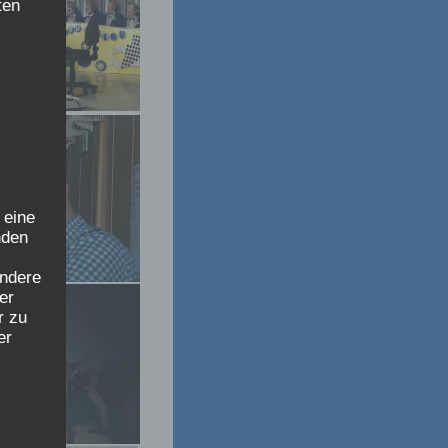
ten
 eine
nden
ondere
er
r zu
er