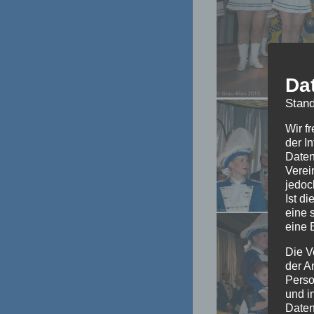
Da
Stand
Wir f
der I
Daten
Verei
jedoc
Ist d
eine 
eine 
Die V
der A
Perso
und i
Daten