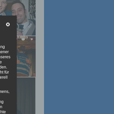
ung
gener
nseres
e
den.
t für
erell
mens,
ng
en
chte