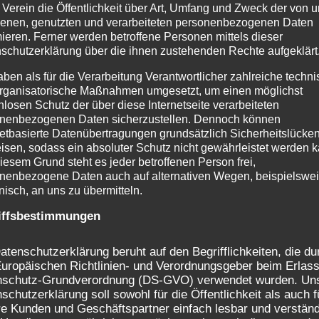
 Verein die Öffentlichkeit über Art, Umfang und Zweck der von 
enen, genutzten und verarbeiteten personenbezogenen Daten
mieren. Ferner werden betroffene Personen mittels dieser
schutzerklärung über die ihnen zustehenden Rechte aufgeklärt
aben als für die Verarbeitung Verantwortlicher zahlreiche techn
rganisatorische Maßnahmen umgesetzt, um einen möglichst
nlosen Schutz der über diese Internetseite verarbeiteten
nenbezogenen Daten sicherzustellen. Dennoch können
netbasierte Datenübertragungen grundsätzlich Sicherheitslücke
isen, sodass ein absoluter Schutz nicht gewährleistet werden k
iesem Grund steht es jeder betroffenen Person frei,
nenbezogene Daten auch auf alternativen Wegen, beispielswe
onisch, an uns zu übermitteln.
iffsbestimmungen
atenschutzerklärung beruht auf den Begrifflichkeiten, die du
uropäischen Richtlinien- und Verordnungsgeber beim Erlass
nschutz-Grundverordnung (DS-GVO) verwendet wurden. Un
schutzerklärung soll sowohl für die Öffentlichkeit als auch f
e Kunden und Geschäftspartner einfach lesbar und verständ