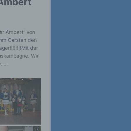
 Ambert
uer Ambert” von
ahm Carsten den
r!!!!!!!!
Mit der
ngskampagne. Wir
e…..