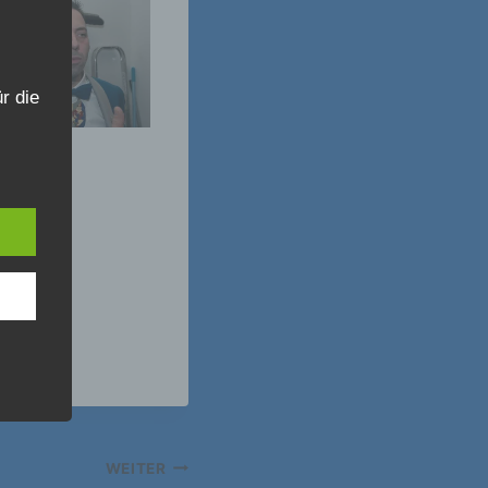
r die
ahren
en,
 die
e
 oder
WEITER