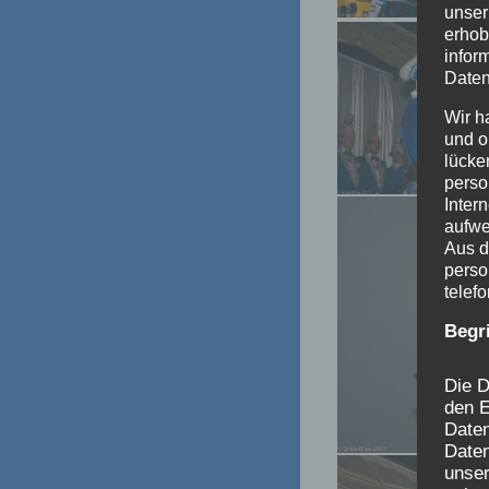
unser
erhob
infor
Daten
Wir h
und o
lücke
perso
Inter
aufwe
Aus d
perso
telef
Begr
Die D
den E
Date
Daten
unser