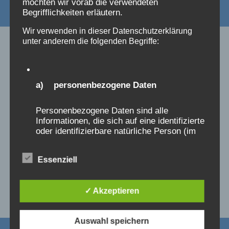
möchten wir vorab die verwendeten
Begrifflichkeiten erläutern.
Wir verwenden in dieser Datenschutzerklärung
unter anderem die folgenden Begriffe:
Ähnliche Beiträge
a) personenbezogene Daten
Kein Stress beim Sitzungsbeginn
Personenbezogene Daten sind alle
Informationen, die sich auf eine identifizierte
Von
Thilo Becker
15. Januar 2020
oder identifizierbare natürliche Person (im
Folgenden „betroffene Person") beziehen.
Als identifizierbar wird eine natürliche
Essenziell
Person angesehen, die direkt oder indirekt,
insbesondere mittels Zuordnung zu einer
Kennung wie einem Namen, zu einer
✓ Akzeptieren
Kennnummer, zu Standortdaten, zu einer
Online-Kennung oder zu einem oder
mehreren besonderen Merkmalen, die
Auswahl speichern
Ausdruck der physischen, physiologischen,