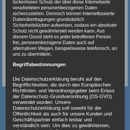
lückenlosen Schutz der über diese Internetseite
verarbeiteten personenbezogenen Daten
sicherzustellen. Dennoch können Internetbasierte
Datenübertragungen grundsätzlich
Sicherheitslücken aufweisen, sodass ein absoluter
Schutz nicht gewährleistet werden kann. Aus
diesem Grund steht es jeder betroffenen Person
frei, personenbezogene Daten auch auf
alternativen Wegen, beispielsweise telefonisch, an
uns zu übermitteln.
Begriffsbestimmungen
Schlagworte:
#
Bilder
#
Sitzung
Die Datenschutzerklärung beruht auf den
Begrifflichkeiten, die durch den Europäischen
Richtlinien- und Verordnungsgeber beim Erlass
der Datenschutz-Grundverordnung (DS-GVO)
verwendet wurden. Unsere
Beitragsnavigation
ZURÜCK
WEITER
Datenschutzerklärung soll sowohl für die
Bericht zur 1. Sitzung
Die Bilder der 1.
Öffentlichkeit als auch für unsere Kunden und
Geschäftspartner einfach lesbar und
der
Sitzung 2019
verständlich sein. Um dies zu gewährleisten,
Jubiläumskampagne