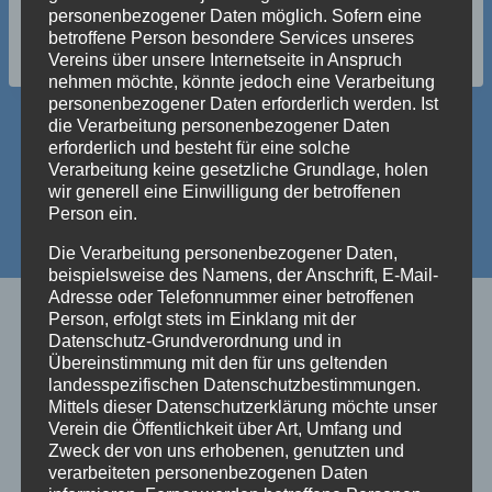
personenbezogener Daten möglich. Sofern eine
Schlagworte:
betroffene Person besondere Services unseres
#
Tanz in den Mai
Vereins über unsere Internetseite in Anspruch
nehmen möchte, könnte jedoch eine Verarbeitung
personenbezogener Daten erforderlich werden. Ist
die Verarbeitung personenbezogener Daten
Beitragsnavigation
erforderlich und besteht für eine solche
ZURÜCK
WEITER
Verarbeitung keine gesetzliche Grundlage, holen
Der Fastnachtszug
Kartenvorverkauf für
wir generell eine Einwilligung der betroffenen
Person ein.
2019 als Bildergalerie
Tanz im Mai
Die Verarbeitung personenbezogener Daten,
beispielsweise des Namens, der Anschrift, E-Mail-
Adresse oder Telefonnummer einer betroffenen
Person, erfolgt stets im Einklang mit der
Datenschutz-Grundverordnung und in
Ähnliche Beiträge
Übereinstimmung mit den für uns geltenden
landesspezifischen Datenschutzbestimmungen.
Mittels dieser Datenschutzerklärung möchte unser
Verein die Öffentlichkeit über Art, Umfang und
Zweck der von uns erhobenen, genutzten und
Das war der Tanz in den Mai 2017
verarbeiteten personenbezogenen Daten