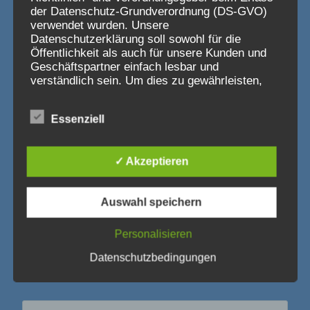
der Datenschutz-Grundverordnung (DS-GVO)
verwendet wurden. Unsere
Schreibe einen Kommentar
Datenschutzerklärung soll sowohl für die
Öffentlichkeit als auch für unsere Kunden und
Deine E-Mail-Adresse wird nicht veröffentlicht.
Geschäftspartner einfach lesbar und
Erforderliche Felder sind mit
*
markiert
verständlich sein. Um dies zu gewährleisten,
Kommentar
*
möchten wir vorab die verwendeten
Begrifflichkeiten erläutern.
Essenziell
Wir verwenden in dieser Datenschutzerklärung
unter anderem die folgenden Begriffe:
✓ Akzeptieren
Auswahl speichern
a) personenbezogene Daten
Personalisieren
Personenbezogene Daten sind alle
Informationen, die sich auf eine identifizierte
Datenschutzbedingungen
oder identifizierbare natürliche Person (im
Folgenden „betroffene Person") beziehen.
Als identifizierbar wird eine natürliche
Person angesehen, die direkt oder indirekt,