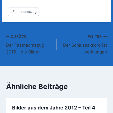
Schlagworte:
#
Fastnachtszug
Beitragsnavigation
ZURÜCK
WEITER
Der Fastnachtszug
Der Schlussakkord ist
2015 – die Bilder
verklungen
Ähnliche Beiträge
Bilder aus dem Jahre 2012 – Teil 4