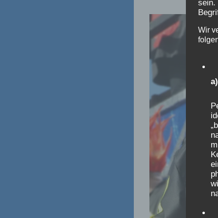
sein.
Begri
Wir v
folge
a
Pe
id
„b
na
m
K
e
p
wi
na