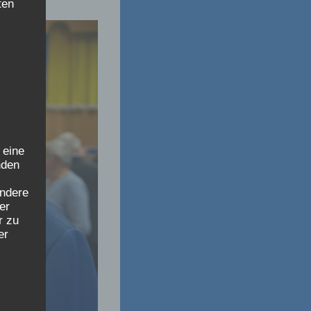
ten
 eine
nden
ondere
er
r zu
er