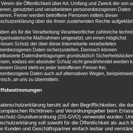
 Verein die Öffentlichkeit über Art, Umfang und Zweck der von 
enen, genutzten und verarbeiteten personenbezogenen Daten
mieren. Ferner werden betroffene Personen mittels dieser
schutzerklärung über die ihnen zustehenden Rechte aufgeklärt
un her, als Du die grau-blaue Narrenschar im Gasthaus 
aben als für die Verarbeitung Verantwortlicher zahlreiche techn
und lieben gelernt hast. Eigentlich durch puren Zufall,
rganisatorische Maßnahmen umgesetzt, um einen möglichst
nlosen Schutz der über diese Internetseite verarbeiteten
wenig mit Karneval zu tun. Gleich nach der ersten Bege
nenbezogenen Daten sicherzustellen. Dennoch können
litis infiziert. Seitdem hast Du keine Session in Deiner 
netbasierte Datenübertragungen grundsätzlich Sicherheitslücke
verpasst. Wir sind dankbar für jede kostbare Minute, d
isen, sodass ein absoluter Schutz nicht gewährleistet werden k
iesem Grund steht es jeder betroffenen Person frei,
Es ist schön Dich zu kennen. Wir werden Dich und Deine
nenbezogene Daten auch auf alternativen Wegen, beispielswe
 schönen gemeinsamen Momente mit Dir immer in guter 
onisch, an uns zu übermitteln.
missen Dich.”
iffsbestimmungen
unser Herz ergriffen. Unser tiefes Mitgefühl gilt seiner Fa
atenschutzerklärung beruht auf den Begrifflichkeiten, die du
uropäischen Richtlinien- und Verordnungsgeber beim Erlass
nschutz-Grundverordnung (DS-GVO) verwendet wurden. Un
bt ein Tropfen Erinnerung und mit ihr ein Licht, das weit
schutzerklärung soll sowohl für die Öffentlichkeit als auch f
e Kunden und Geschäftspartner einfach lesbar und verständ