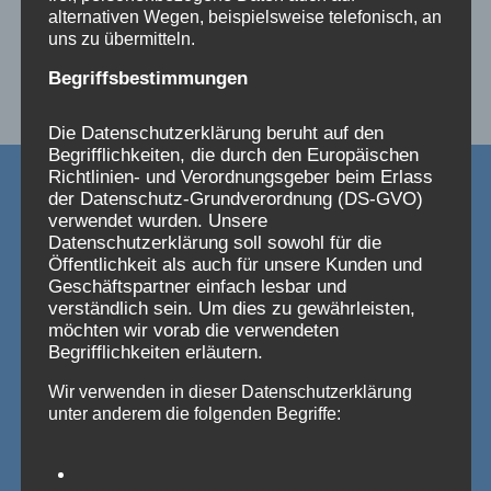
alternativen Wegen, beispielsweise telefonisch, an
uns zu übermitteln.
Begriffsbestimmungen
Die Datenschutzerklärung beruht auf den
Begrifflichkeiten, die durch den Europäischen
Richtlinien- und Verordnungsgeber beim Erlass
der Datenschutz-Grundverordnung (DS-GVO)
verwendet wurden. Unsere
Ein Kommentar
Datenschutzerklärung soll sowohl für die
Öffentlichkeit als auch für unsere Kunden und
Geschäftspartner einfach lesbar und
elke weber
sagt:
verständlich sein. Um dies zu gewährleisten,
29. Oktober 2016 um 19:14 Uhr
möchten wir vorab die verwendeten
Begrifflichkeiten erläutern.
Na wer weiss was ihr vor habt
Wir verwenden in dieser Datenschutzerklärung
unter anderem die folgenden Begriffe:
Antworten