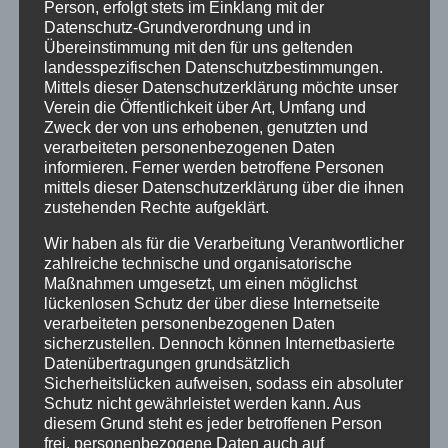
Person, erfolgt stets im Einklang mit der
Ähnliche Beiträge
Datenschutz-Grundverordnung und in
Übereinstimmung mit den für uns geltenden
landesspezifischen Datenschutzbestimmungen.
Mittels dieser Datenschutzerklärung möchte unser
Tom Schwarz erhält den Laureatus
Verein die Öffentlichkeit über Art, Umfang und
Zweck der von uns erhobenen, genutzten und
Von
Sophia Weigand
2. Februar 2020
verarbeiteten personenbezogenen Daten
informieren. Ferner werden betroffene Personen
mittels dieser Datenschutzerklärung über die ihnen
zustehenden Rechte aufgeklärt.
Wir haben als für die Verarbeitung Verantwortlicher
zahlreiche technische und organisatorische
Maßnahmen umgesetzt, um einen möglichst
lückenlosen Schutz der über diese Internetseite
verarbeiteten personenbezogenen Daten
sicherzustellen. Dennoch können Internetbasierte
Datenübertragungen grundsätzlich
Sicherheitslücken aufweisen, sodass ein absoluter
Schutz nicht gewährleistet werden kann. Aus
diesem Grund steht es jeder betroffenen Person
frei, personenbezogene Daten auch auf