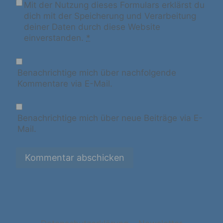
Verknüpfung, die Einschränkung, das
Mit der Nutzung dieses Formulars erklärst du
Löschen oder die Vernichtung.
dich mit der Speicherung und Verarbeitung
deiner Daten durch diese Website
einverstanden.
*
d) Einschränkung der Verarbeitung
Benachrichtige mich über nachfolgende
Einschränkung der Verarbeitung ist die
Kommentare via E-Mail.
Markierung gespeicherter
personenbezogener Daten mit dem Ziel, ihre
künftige Verarbeitung einzuschränken.
Benachrichtige mich über neue Beiträge via E-
Mail.
e) Profiling
Profiling ist jede Art der automatisierten
Verarbeitung personenbezogener Daten, die
darin besteht, dass diese
personenbezogenen Daten verwendet
werden, um bestimmte persönliche Aspekte,
die sich auf eine natürliche Person beziehen,