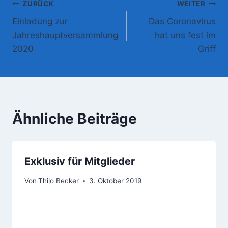
Beitragsnavigation
ZURÜCK
WEITER
Einladung zur
Das Coronavirus
Jahreshauptversammlung
hat uns fest im
2020
Griff
Ähnliche Beiträge
Exklusiv für Mitglieder
Von
Thilo Becker
3. Oktober 2019