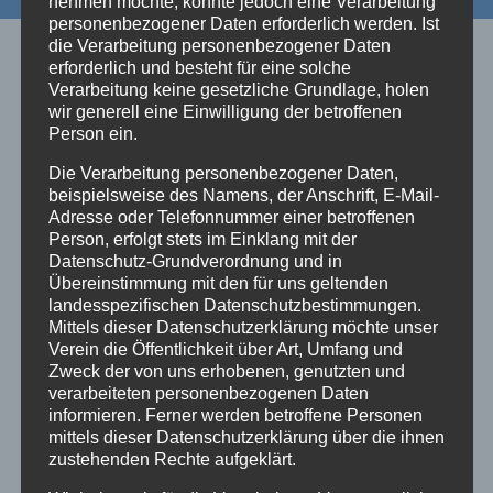
nehmen möchte, könnte jedoch eine Verarbeitung
personenbezogener Daten erforderlich werden. Ist
die Verarbeitung personenbezogener Daten
erforderlich und besteht für eine solche
Verarbeitung keine gesetzliche Grundlage, holen
Ähnliche Beiträge
wir generell eine Einwilligung der betroffenen
Person ein.
Die Verarbeitung personenbezogener Daten,
beispielsweise des Namens, der Anschrift, E-Mail-
Kartenvorverkauf beginnt am
Adresse oder Telefonnummer einer betroffenen
02.11.2019
Person, erfolgt stets im Einklang mit der
Datenschutz-Grundverordnung und in
Von
Sophia Weigand
21. Oktober 2019
Übereinstimmung mit den für uns geltenden
landesspezifischen Datenschutzbestimmungen.
Mittels dieser Datenschutzerklärung möchte unser
Verein die Öffentlichkeit über Art, Umfang und
Zweck der von uns erhobenen, genutzten und
verarbeiteten personenbezogenen Daten
informieren. Ferner werden betroffene Personen
mittels dieser Datenschutzerklärung über die ihnen
zustehenden Rechte aufgeklärt.