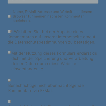
Online-Kennung oder zu einem oder
mehreren besonderen Merkmalen, die
Ausdruck der physischen, physiologischen,
Name, E-Mail-Adresse und Website in diesem
genetischen, psychischen, wirtschaftlichen,
Browser für meinen nächsten Kommentar
kulturellen oder sozialen Identität dieser
speichern.
natürlichen Person sind, identifiziert werden
kann.
*
Wir bitten Sie, bei der Abgabe eines
Kommentares auf unserer Internetseite erneut
die Datenschutzbestimmungen zu bestätigen.
b) betroffene Person
Mit der Nutzung dieses Formulars erklärst du
dich mit der Speicherung und Verarbeitung
Betroffene Person ist jede identifizierte oder
identifizierbare natürliche Person, deren
deiner Daten durch diese Website
personenbezogene Daten von dem für die
einverstanden.
*
Verarbeitung Verantwortlichen verarbeitet
werden.
Benachrichtige mich über nachfolgende
Kommentare via E-Mail.
c) Verarbeitung
Verarbeitung ist jeder mit oder ohne Hilfe