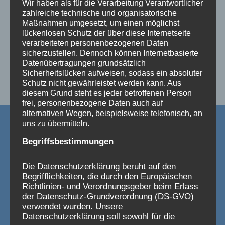
Wir haben als für die Verarbeitung Verantwortlicher
zahlreiche technische und organisatorische
Maßnahmen umgesetzt, um einen möglichst
lückenlosen Schutz der über diese Internetseite
verarbeiteten personenbezogenen Daten
sicherzustellen. Dennoch können Internetbasierte
Datenübertragungen grundsätzlich
Sicherheitslücken aufweisen, sodass ein absoluter
Schutz nicht gewährleistet werden kann. Aus
diesem Grund steht es jeder betroffenen Person
frei, personenbezogene Daten auch auf
alternativen Wegen, beispielsweise telefonisch, an
uns zu übermitteln.
Begriffsbestimmungen
Schreibe einen Kommentar
Die Datenschutzerklärung beruht auf den
Deine E-Mail-Adresse wird nicht veröffentlicht.
Erforderliche Felder sind mit
*
markiert
Begrifflichkeiten, die durch den Europäischen
Kommentar
*
Richtlinien- und Verordnungsgeber beim Erlass
der Datenschutz-Grundverordnung (DS-GVO)
verwendet wurden. Unsere
Datenschutzerklärung soll sowohl für die