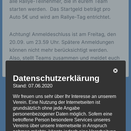
alle Rallye-Teilnehmer, die in eurem Team
starten werden. Das Startgeld beträgt pro
Auto 5€ und wird am Rallye-Tag entrichtet.
Achtung! Anmeldeschluss ist am Freitag, den
20.09. um 23.59 Uhr. Spätere Anmeldungen
können nicht mehr berücksichtigt werden.
Also, stellt Teams zusammen und meldet euch
unverzüglich an! Wir freuen uns auf Euch!
Datenschutzerklärung
Stand: 07.06.2020
Beitragsnavigation
ZURÜCK
WEITER
Wir freuen uns sehr über Ihr Interesse an unserem
Verein. Eine Nutzung der Internetseiten ist
Bilder von den
Cold Water Challenge
grundsätzlich ohne jede Angabe
Ursprüngen der KG
personenbezogener Daten möglich. Sofern eine
Grau-Blau
betroffene Person besondere Services unseres
Vereins über unsere Internetseite in Anspruch