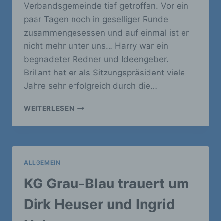
kann.
Verbandsgemeinde tief getroffen. Vor ein
paar Tagen noch in geselliger Runde
zusammengesessen und auf einmal ist er
b) betroffene Person
nicht mehr unter uns… Harry war ein
begnadeter Redner und Ideengeber.
Betroffene Person ist jede identifizierte oder
identifizierbare natürliche Person, deren
Brillant hat er als Sitzungspräsident viele
personenbezogene Daten von dem für die
Jahre sehr erfolgreich durch die…
Verarbeitung Verantwortlichen verarbeitet
werden.
EIN
WEITERLESEN
GROSSER H
ÖHR-G
c) Verarbeitung
RENZHÄUSER K
ARNEVALIST I
ST V
Verarbeitung ist jeder mit oder ohne Hilfe
ALLGEMEIN
ON U
automatisierter Verfahren ausgeführte
NS G
Vorgang oder jede solche Vorgangsreihe im
KG Grau-Blau trauert um
Zusammenhang mit personenbezogenen
EGANGEN
Daten wie das Erheben, das Erfassen, die
Dirk Heuser und Ingrid
Organisation, das Ordnen, die Speicherung,
die Anpassung oder Veränderung, das