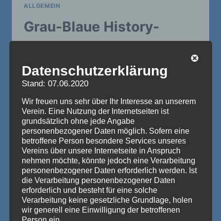
ALLGEMEIN
Grau-Blaue History-
Talkshow
Datenschutzerklärung
Von
Sophia Weigand
23. Dezember 2025
Stand: 07.06.2020
Für die Weihnachtstage und die Zeit
Wir freuen uns sehr über Ihr Interesse an unserem
zwischen den Jahren haben wir eine
Verein. Eine Nutzung der Internetseiten ist
History-Talkshow zum Start in das
grundsätzlich ohne jede Angabe
Jubiläumsjahr produziert. Andre Geilen
personenbezogener Daten möglich. Sofern eine
betroffene Person besondere Services unseres
spricht mit Irmgard Anheier, Werner
Vereins über unsere Internetseite in Anspruch
Normann, Rüdiger Remy und Thomas
nehmen möchte, könnte jedoch eine Verarbeitung
Paulsen über Grau-Blau von früher! Es ist
personenbezogener Daten erforderlich werden. Ist
die Verarbeitung personenbezogener Daten
emotional, lustig und interessant, diesen
erforderlich und besteht für eine solche
“Legenden” zuzuhören. Wie war das 1949?
Verarbeitung keine gesetzliche Grundlage, holen
Wie war das in den Sechzigern?…
wir generell eine Einwilligung der betroffenen
Person ein.