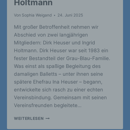
Holtmann
Auslesen, das Abfragen, die Verwendung,
die Offenlegung durch Übermittlung,
Von
Sophia Weigand
24. Juni 2025
Verbreitung oder eine andere Form der
Bereitstellung, den Abgleich oder die
Mit großer Betroffenheit nehmen wir
Verknüpfung, die Einschränkung, das
Löschen oder die Vernichtung.
Abschied von zwei langjährigen
Mitgliedern: Dirk Heuser und Ingrid
Holtmann. Dirk Heuser war seit 1983 ein
d) Einschränkung der Verarbeitung
fester Bestandteil der Grau-Blau-Familie.
Was einst als spaßige Begleitung des
Einschränkung der Verarbeitung ist die
damaligen Balletts – unter ihnen seine
Markierung gespeicherter
personenbezogener Daten mit dem Ziel, ihre
spätere Ehefrau Ina Heuser – begann,
künftige Verarbeitung einzuschränken.
entwickelte sich rasch zu einer echten
Vereinsbindung. Gemeinsam mit seinen
Vereinsfreunden begleitete…
e) Profiling
KG
WEITERLESEN
Profiling ist jede Art der automatisierten
GRAU-
Verarbeitung personenbezogener Daten, die
BLAU