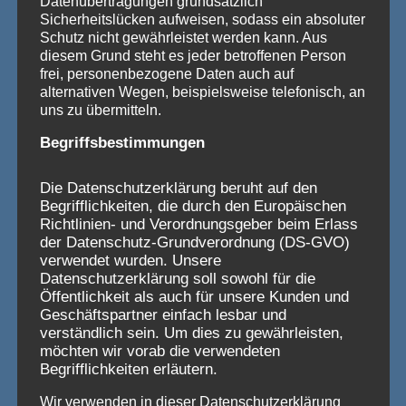
Datenübertragungen grundsätzlich
Sicherheitslücken aufweisen, sodass ein absoluter
Kartenvorverkauf für die
Schutz nicht gewährleistet werden kann. Aus
diesem Grund steht es jeder betroffenen Person
Jubiläumssession 2026
frei, personenbezogene Daten auch auf
alternativen Wegen, beispielsweise telefonisch, an
uns zu übermitteln.
Von
Sophia Weigand
25. September 2025
Begriffsbestimmungen
Liebe Karnevalsfreunde und -freundinnen,
die fünfte Jahreszeit rückt näher – und
Die Datenschutzerklärung beruht auf den
2026 steht für uns unter einem ganz
Begrifflichkeiten, die durch den Europäischen
besonderen Stern: Die
Richtlinien- und Verordnungsgeber beim Erlass
der Datenschutz-Grundverordnung (DS-GVO)
Karnevalsgesellschaft Grau-Blau feiert
verwendet wurden. Unsere
ihr 7×11-jähriges Jubiläum! Seit 77
Datenschutzerklärung soll sowohl für die
Jahren sorgen wir für ausgelassene
Öffentlichkeit als auch für unsere Kunden und
Geschäftspartner einfach lesbar und
Stimmung und unvergessliche Momente im
verständlich sein. Um dies zu gewährleisten,
Sitzungskarneval – und das möchten wir
möchten wir vorab die verwendeten
natürlich gebührend mit euch feiern. Ab
Begrifflichkeiten erläutern.
dem 25. Oktober 2025 startet der
Wir verwenden in dieser Datenschutzerklärung